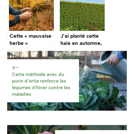
les petits maux de
d’automne et
l’hiver
revenir plus forte
naturellement
et plus belle
chaque année
Cette « mauvaise
J’ai planté cette
herbe »
haie en automne,
comestible au
et au printemps
goût de noisette
elle avait déjà pris
pousse partout en
un mètre : la
automne, mais
variété miracle
Cette méthode avec du
personne ne
purin d’ortie renforce les
pense à la
légumes d’hiver contre les
ramasser
maladies