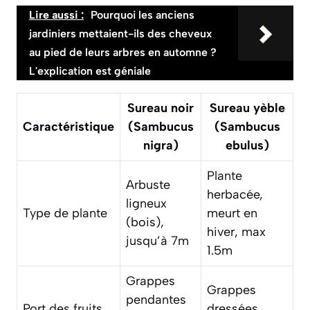
Lire aussi :
Pourquoi les anciens
jardiniers mettaient-ils des cheveux
au pied de leurs arbres en automne ?
L'explication est géniale
Sureau noir
Sureau yèble
Caractéristique
(Sambucus
(Sambucus
nigra)
ebulus)
Plante
Arbuste
herbacée,
ligneux
Type de plante
meurt en
(bois),
hiver, max
jusqu’à 7m
1.5m
Grappes
Grappes
pendantes
Port des fruits
dressées