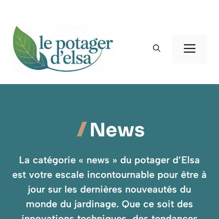
Aller
au
contenu
Men
News
La catégorie « news » du potager d’Elsa
est votre escale incontournable pour être à
jour sur les dernières nouveautés du
monde du jardinage. Que ce soit des
innovations techniques, des tendances