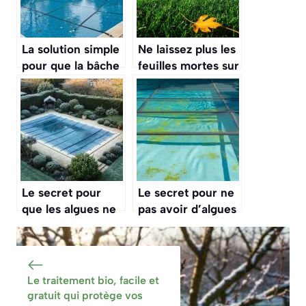
La solution simple
Ne laissez plus les
pour que la bâche
feuilles mortes sur
de votre piscine
votre pelouse,
ne s’affaisse pas
c’est la pire erreur
avec le poids de
à faire pour votre
l’eau de pluie et
gazon
des feuilles
Le secret pour
Le secret pour ne
que les algues ne
pas avoir d’algues
prolifèrent pas
qui se
sous la bâche de
développent sous
votre piscine
votre bâche de
durant toute la
piscine durant
Le traitement bio, facile et
période
l’hiver
gratuit qui protège vos