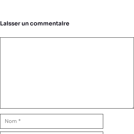
Laisser un commentaire
Commentaire
Nom