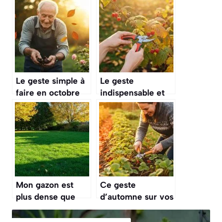
Le geste simple à
Le geste
faire en octobre
indispensable et
qui garantit une
pourtant si
véritable
souvent oublié
explosion de roses
pour vos
en juin prochain
framboisiers en
automne qui
garantit la
prochaine récolte
Mon gazon est
Ce geste
plus dense que
d’automne sur vos
jamais depuis que
fraisiers prépare
je fais ce simple
une récolte