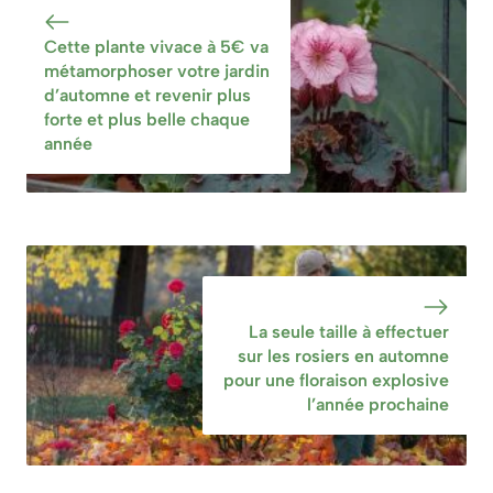
geste chaque
abondante dès le
Cette plante vivace à 5€ va
année au mois
printemps
métamorphoser votre jardin
d’octobre
prochain
d’automne et revenir plus
forte et plus belle chaque
année
La seule taille à effectuer
sur les rosiers en automne
pour une floraison explosive
l’année prochaine