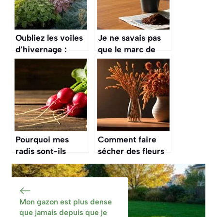
Oubliez les voiles
Je ne savais pas
d’hivernage :
que le marc de
cette méthode
café pouvait
alternative
littéralement tuer
protège vos
certaines de mes
plantes du gel et
plantes d’intérieur
ne coûte
absolument rien
Pourquoi mes
Comment faire
radis sont-ils
sécher des fleurs
piquants et creux
pour créer des
?
bouquets secs
Mon gazon est plus dense
que jamais depuis que je