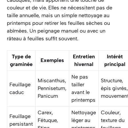
caduques, mais apportent une touche de
couleur et de vie. Elles ne nécessitent pas de
taille annuelle, mais un simple
nettoyage au
printemps
pour retirer les feuilles sèches ou
abîmées. Un peignage manuel ou avec un
râteau à feuilles suffit souvent.
Type de
Entretien
Intérêt
Exemples
graminée
hivernal
principal
Ne pas
Miscanthus,
Structure,
Feuillage
tailler
Pennisetum,
épis givrés,
caduc
avant le
Panicum
mouvemen
printemps
Carex,
Nettoyage
Couleur,
Feuillage
Fétuque,
léger au
texture du
persistant