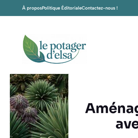
Aller
À propos
Politique Éditoriale
Contactez-nous !
au
contenu
Aménage
ave