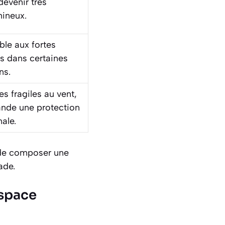
devenir très
ineux.
ble aux fortes
s dans certaines
ns.
les fragiles au vent,
nde une protection
nale.
 de composer une
ade.
espace