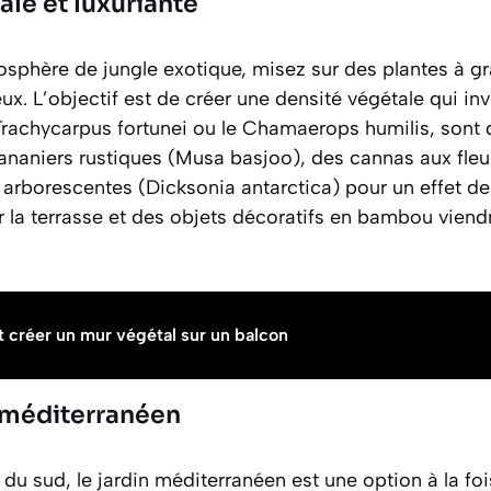
ale et luxuriante
osphère de jungle exotique, misez sur des plantes à 
eux. L’objectif est de créer une densité végétale qui in
Trachycarpus fortunei
ou le
Chamaerops humilis
, sont
ananiers rustiques (
Musa basjoo
), des cannas aux fleu
 arborescentes (
Dicksonia antarctica
) pour un effet de
 la terrasse et des objets décoratifs en bambou viendr
créer un mur végétal sur un balcon
t méditerranéen
du sud, le jardin méditerranéen est une option à la foi