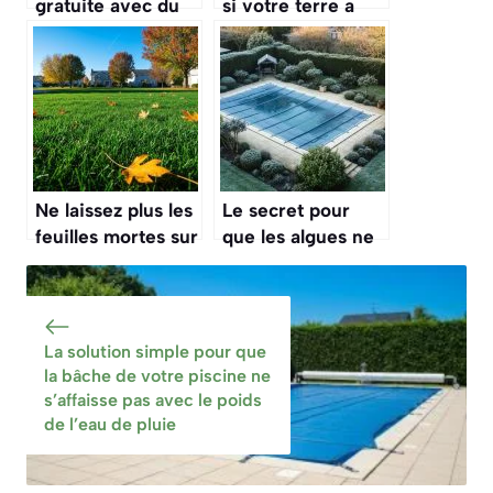
gratuite avec du
si votre terre a
carton humide
désespérément
attire les vers de
besoin d’être
terre et aère votre
nourrie avant
sol
l’hiver ? Le test
ultra-simple
Ne laissez plus les
Le secret pour
feuilles mortes sur
que les algues ne
votre pelouse,
prolifèrent pas
c’est la pire erreur
sous la bâche de
à faire pour votre
votre piscine
gazon
durant toute la
La solution simple pour que
période
la bâche de votre piscine ne
d’hivernage
s’affaisse pas avec le poids
de l’eau de pluie