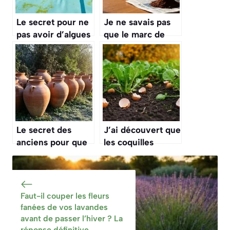
Le secret pour ne
Je ne savais pas
pas avoir d’algues
que le marc de
qui se
café pouvait
développent sous
littéralement tuer
votre bâche de
certaines de mes
piscine durant
plantes d’intérieur
l’hiver
Le secret des
J’ai découvert que
anciens pour que
les coquilles
les pots en terre
d’œufs étaient le
cuite ne se
meilleur allié de
fissurent jamais
mon potager
sous l’effet du gel
durant la période
Faut-il couper les fleurs
est d’une
automnale
fanées de vos lavandes
simplicité
avant de passer l’hiver ? La
désarmante
réponse définitive