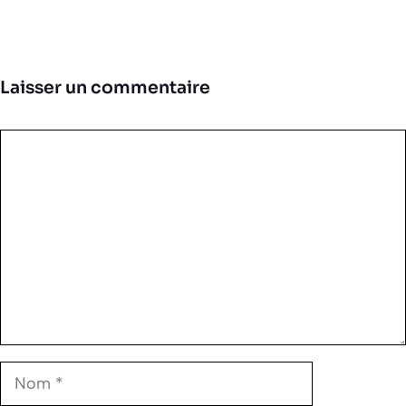
Laisser un commentaire
Commentaire
Nom