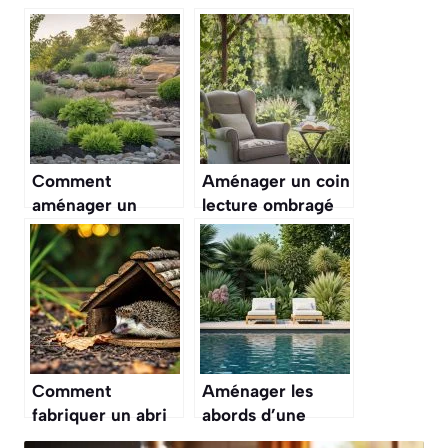
Comment
Aménager un coin
aménager un
lecture ombragé
jardin de rocaille
avec des plantes
en pente
grimpantes
Comment
Aménager les
fabriquer un abri
abords d’une
pour les hérissons
piscine avec des